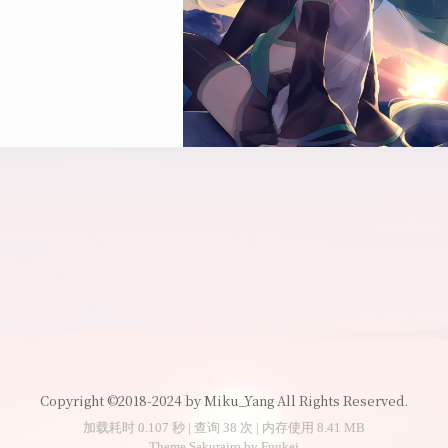
Copyright ©2018-2024 by Miku_Yang All Rights Reserved.
加载耗时 0.107 秒 | 查询 38 次 | 内存使用 8.41 MB
Theme
Sakurairo
by
Fuukei