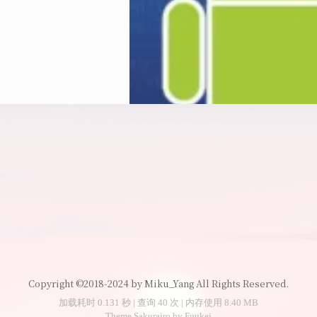
Copyright ©2018-2024 by Miku_Yang All Rights Reserved.
加载耗时 0.131 秒 | 查询 40 次 | 内存使用 8.40 MB
Theme
Sakurairo
by
Fuukei